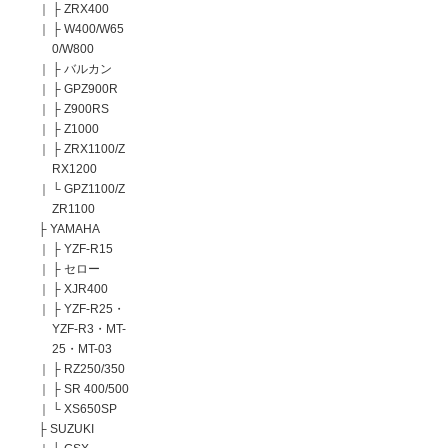
｜
├
ZRX400
｜
├
W400/W65
0/W800
｜
├
バルカン
｜
├
GPZ900R
｜
├
Z900RS
｜
├
Z1000
｜
├
ZRX1100/Z
RX1200
｜
└
GPZ1100/Z
ZR1100
├
YAMAHA
｜
├
YZF-R15
｜
├
セロー
｜
├
XJR400
｜
├
YZF-R25・
YZF-R3・MT-
25・MT-03
｜
├
RZ250/350
｜
├
SR 400/500
｜
└
XS650SP
├
SUZUKI