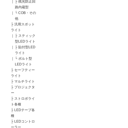
｜
├
残光防止回
路内蔵型
｜
└
COB・その
他
├
汎用スポット
ライト
｜
├
スティック
型LEDライト
｜
├
貼付型LED
ライト
｜
└
ボルト型
LEDライト
├
セーフティー
ライト
├
マルチライト
├
プロジェクタ
ー
├
ストロボライ
ト各種
├
LEDテープ各
種
├
LEDコントロ
ーラー