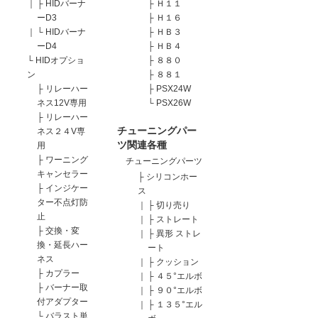
｜
├
HIDバーナ
├
Ｈ１１
ーD3
├
Ｈ１６
｜
└
HIDバーナ
├
ＨＢ３
ーD4
├
ＨＢ４
└
HIDオプショ
├
８８０
ン
├
８８１
├
リレーハー
├
PSX24W
ネス12V専用
└
PSX26W
├
リレーハー
チューニングパー
ネス２４V専
ツ関連各種
用
├
ワーニング
チューニングパーツ
キャンセラー
├
シリコンホー
├
インジケー
ス
ター不点灯防
｜
├
切り売り
止
｜
├
ストレート
├
交換・変
｜
├
異形 ストレ
換・延長ハー
ート
ネス
｜
├
クッション
├
カプラー
｜
├
４５°エルボ
├
バーナー取
｜
├
９０°エルボ
付アダプター
｜
├
１３５°エル
└
バラスト単