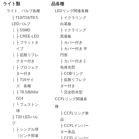
ライト類
品各種
ライト、バルブ各種
LEDリング関連各種
├
T10/T16/T8.5
├
イクラリング
LEDバルブ
白基板
｜
├
5SMD
├
イクラリング
｜
├
CREE-LED
黒基板
｜
├
フラットタ
├
カバー付き
イプ
├
カバー付き 半
｜
├
拡散リフレ
円形
クター付き
├
カバー付き 2
｜
├
プロジェク
色発光型
ター付き
├
COBリング
｜
├
T16サイ
├
拡散リフレク
ズ 各種
ター付き
｜
├
T8.5/BA9s/
└
完全防水型
G14
CCFLリング関連各
｜
└
フェストン
種
球
├
CCFLリング単
├
T20 LEDバル
品
ブ
├
CCFLインバー
｜
├
シングル球
ター単品
（ピンチ部違
└
CCFLインバー