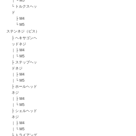
｜
└
M5
└
トルクスヘッ
ド
├
M4
└
M5
ステンネジ（ビス）
├
ヘキサゴンヘ
ッドネジ
｜
├
M4
｜
└
M5
├
ステップヘッ
ドネジ
｜
├
M4
｜
└
M5
├
ホールヘッド
ネジ
｜
├
M4
｜
└
M5
├
シェルヘッド
ネジ
｜
├
M4
｜
└
M5
├
トライアング