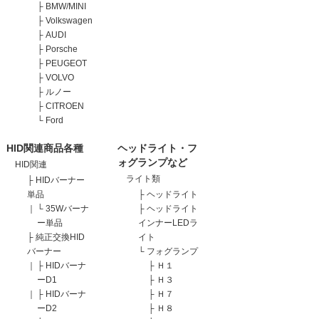
├
BMW/MINI
├
Volkswagen
├
AUDI
├
Porsche
├
PEUGEOT
├
VOLVO
├
ルノー
├
CITROEN
└
Ford
HID関連商品各種
ヘッドライト・フ
ォグランプなど
HID関連
ライト類
├
HIDバーナー
単品
├
ヘッドライト
｜
└
35Wバーナ
├
ヘッドライト
ー単品
インナーLEDラ
├
純正交換HID
イト
バーナー
└
フォグランプ
｜
├
HIDバーナ
├
Ｈ１
ーD1
├
Ｈ３
｜
├
HIDバーナ
├
Ｈ７
ーD2
├
Ｈ８