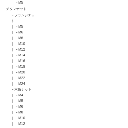
└
M5
チタンナット
├
フランジナッ
ト
｜
├
M5
｜
├
M6
｜
├
M8
｜
├
M10
｜
├
M12
｜
├
M14
｜
├
M16
｜
├
M18
｜
├
M20
｜
├
M22
｜
└
M24
├
六角ナット
｜
├
M4
｜
├
M5
｜
├
M6
｜
├
M8
｜
├
M10
｜
└
M12