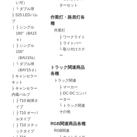
い可）
ターセット
｜
└
ダブル球
├
S25 LEDバル
作業灯・路肩灯各
ブ
種
｜
├
シングル
作業灯
180°（BA15
├
ワークライト
ｓ）
├
ライトバー
｜
├
シングル
└
取り付けステ
150°
ー
（BAU15s）
｜
└
ダブル球
トラック関連商品
（BAY15ｄ）
各種
├
キャンセラー
トラック関連
キット
├
マーカー
├
キャンセラー
├
DC-DCコンバ
内蔵バルブ
ーター
｜
├
T10 砲弾タ
└
トラック関連
イプ
その他
｜
├
T10 オーバ
ルタイプ
RGB関連商品各種
｜
├
T10 スティ
RGB関連
ックタイプ