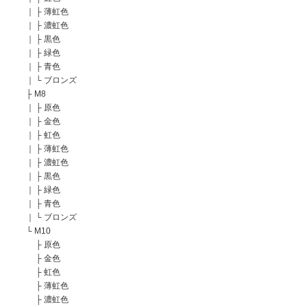
｜
├
薄虹色
｜
├
濃虹色
｜
├
黒色
｜
├
緑色
｜
├
青色
｜
└
ブロンズ
├
M8
｜
├
原色
｜
├
金色
｜
├
虹色
｜
├
薄虹色
｜
├
濃虹色
｜
├
黒色
｜
├
緑色
｜
├
青色
｜
└
ブロンズ
└
M10
├
原色
├
金色
├
虹色
├
薄虹色
├
濃虹色