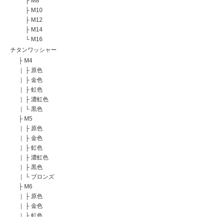
├
M8
├
M10
├
M12
├
M14
└
M16
チタンワッシャー
├
M4
｜
├
原色
｜
├
金色
｜
├
虹色
｜
├
濃虹色
｜
└
黒色
├
M5
｜
├
原色
｜
├
金色
｜
├
虹色
｜
├
濃虹色
｜
├
黒色
｜
└
ブロンズ
├
M6
｜
├
原色
｜
├
金色
｜
├
虹色