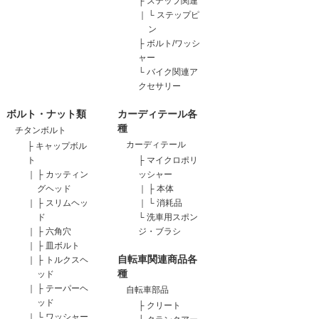
├
ステップ関連
｜
└
ステップピ
ン
├
ボルト/ワッシ
ャー
└
バイク関連ア
クセサリー
ボルト・ナット類
カーディテール各
種
チタンボルト
カーディテール
├
キャップボル
ト
├
マイクロポリ
｜
├
カッティン
ッシャー
グヘッド
｜
├
本体
｜
├
スリムヘッ
｜
└
消耗品
ド
└
洗車用スポン
｜
├
六角穴
ジ・ブラシ
｜
├
皿ボルト
自転車関連商品各
｜
├
トルクスヘ
種
ッド
｜
├
テーパーヘ
自転車部品
ッド
├
クリート
｜
└
ワッシャー