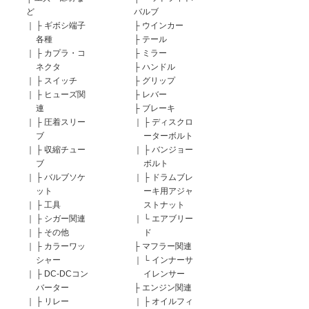
ど
バルブ
｜
├
ギボシ端子
├
ウインカー
各種
├
テール
｜
├
カプラ・コ
├
ミラー
ネクタ
├
ハンドル
｜
├
スイッチ
├
グリップ
｜
├
ヒューズ関
├
レバー
連
├
ブレーキ
｜
├
圧着スリー
｜
├
ディスクロ
ブ
ーターボルト
｜
├
収縮チュー
｜
├
バンジョー
ブ
ボルト
｜
├
バルブソケ
｜
├
ドラムブレ
ット
ーキ用アジャ
｜
├
工具
ストナット
｜
├
シガー関連
｜
└
エアブリー
｜
├
その他
ド
｜
├
カラーワッ
├
マフラー関連
シャー
｜
└
インナーサ
｜
├
DC-DCコン
イレンサー
バーター
├
エンジン関連
｜
├
リレー
｜
├
オイルフィ