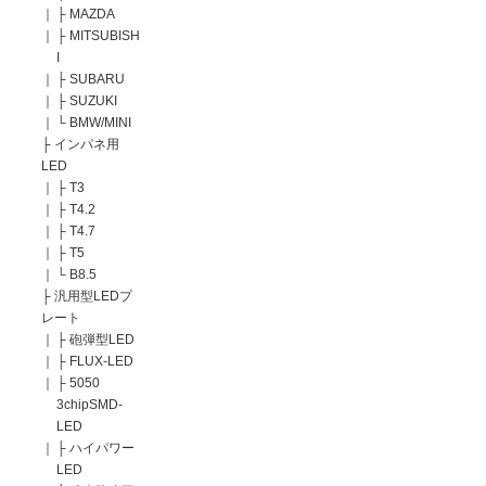
｜
├
MAZDA
｜
├
MITSUBISH
I
｜
├
SUBARU
｜
├
SUZUKI
｜
└
BMW/MINI
├
インパネ用
LED
｜
├
T3
｜
├
T4.2
｜
├
T4.7
｜
├
T5
｜
└
B8.5
├
汎用型LEDプ
レート
｜
├
砲弾型LED
｜
├
FLUX-LED
｜
├
5050
3chipSMD-
LED
｜
├
ハイパワー
LED