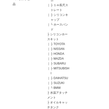
ボ
品
｜
├
１ｍ長尺ス
トレート
｜
├
シリコンキ
ャップ
｜
└
ホースバン
ド
├
シリコンホー
スキット
｜
├
TOYOTA
｜
├
NISSAN
｜
├
HONDA
｜
├
MAZDA
｜
├
SUBARU
｜
├
MITSUBISH
I
｜
├
DAIHATSU
｜
├
SUZUKI
｜
└
BMW
├
水温アタッチ
メント
├
オイルキャッ
チタンク