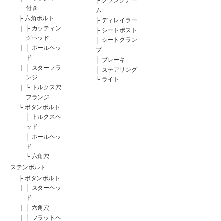
├
クランクアー
付き
ム
├
六角ボルト
├
ディレイラー
｜
├
カッティン
├
シートポスト
グヘッド
├
シートクラン
｜
├
ホールヘッ
プ
ド
├
ブレーキ
｜
├
スターフラ
├
ステアリング
ンジ
└
ライト
｜
└
トルクス穴
フランジ
└
ボタンボルト
├
トルクスヘ
ッド
├
ホールヘッ
ド
└
六角穴
ステンボルト
├
ボタンボルト
｜
├
スターヘッ
ド
｜
├
六角穴
｜
├
フラットヘ