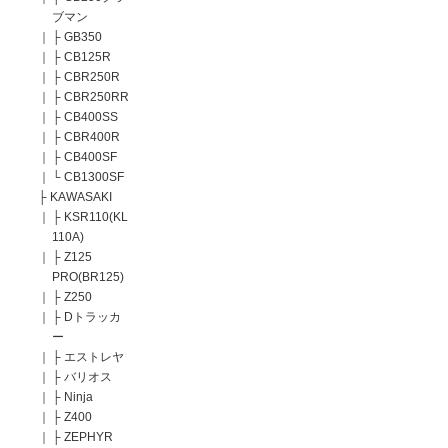
ブマン
｜
├
GB350
｜
├
CB125R
｜
├
CBR250R
｜
├
CBR250RR
｜
├
CB400SS
｜
├
CBR400R
｜
├
CB400SF
｜
└
CB1300SF
├
KAWASAKI
｜
├
KSR110(KL
110A)
｜
├
Z125
PRO(BR125)
｜
├
Z250
｜
├
Dトラッカ
ー
｜
├
エストレヤ
｜
├
バリオス
｜
├
Ninja
｜
├
Z400
｜
├
ZEPHYR