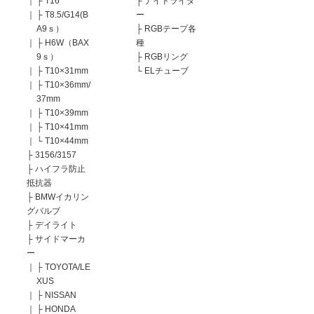
｜
├
T16
├
ナイトライダ
｜
├
T8.5/G14(B
ー
A9ｓ）
├
RGBテープ各
｜
├
H6W（BAX
種
9ｓ）
├
RGBリング
｜
├
T10×31mm
└
ELチューブ
｜
├
T10×36mm/
37mm
｜
├
T10×39mm
｜
├
T10×41mm
｜
└
T10×44mm
├
3156/3157
├
ハイフラ防止
抵抗器
├
BMWイカリン
グバルブ
├
デイライト
├
サイドマーカ
ー
｜
├
TOYOTA/LE
XUS
｜
├
NISSAN
｜
├
HONDA