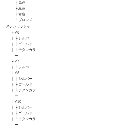
├
黒色
├
緑色
├
青色
└
ブロンズ
ステンワッシャー
├
M6
｜
├
シルバー
｜
├
ゴールド
｜
└
チタンカラ
ー
├
M7
｜
└
シルバー
├
M8
｜
├
シルバー
｜
├
ゴールド
｜
└
チタンカラ
ー
├
M10
｜
├
シルバー
｜
├
ゴールド
｜
└
チタンカラ
ー