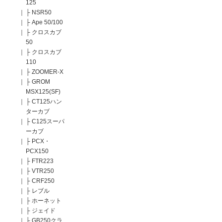
125
｜
├
NSR50
｜
├
Ape 50/100
｜
├
クロスカブ
50
｜
├
クロスカブ
110
｜
├
ZOOMER-X
｜
├
GROM
MSX125(SF)
｜
├
CT125ハン
ターカブ
｜
├
C125スーパ
ーカブ
｜
├
PCX・
PCX150
｜
├
FTR223
｜
├
VTR250
｜
├
CRF250
｜
├
レブル
｜
├
ホーネット
｜
├
ジェイド
｜
├
GB250クラ