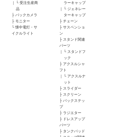
｜
└
受注生産商
ラーキャップ
品
｜
└
ジェネレー
├
バックカメラ
ターキャップ
├
モニター
├
チェーン
└
懐中電灯・サ
├
サスペンショ
イクルライト
ン
├
スタンド関連
パーツ
｜
└
スタンドフ
ック
├
アクスルシャ
フト
｜
└
アクスルナ
ット
├
スライダー
├
スクリーン
├
バックステッ
プ
├
ラジエター
├
ドレスアップ
パーツ
├
タンクパッド