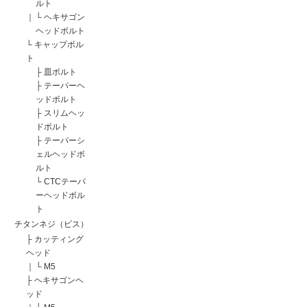
ルト
｜
└
ヘキサゴン
ヘッドボルト
└
キャップボル
ト
├
皿ボルト
├
テーパーヘ
ッドボルト
├
スリムヘッ
ドボルト
├
テーパーシ
ェルヘッドボ
ルト
└
CTCテーパ
ーヘッドボル
ト
チタンネジ（ビス）
├
カッティング
ヘッド
｜
└
M5
├
ヘキサゴンヘ
ッド