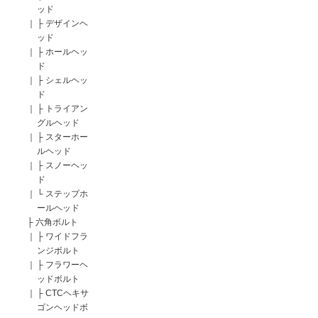
ッド
｜
├
デザインヘ
ッド
｜
├
ホールヘッ
ド
｜
├
シェルヘッ
ド
｜
├
トライアン
グルヘッド
｜
├
スターホー
ルヘッド
｜
├
スノーヘッ
ド
｜
└
ステップホ
ールヘッド
├
六角ボルト
｜
├
ワイドフラ
ンジボルト
｜
├
フラワーヘ
ッドボルト
｜
├
CTCヘキサ
ゴンヘッドボ