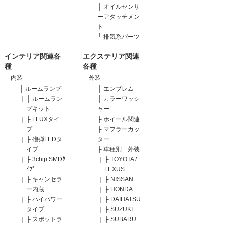
├
オイルセンサ
ーアタッチメン
ト
└
排気系パーツ
インテリア関連各
エクステリア関連
種
各種
内装
外装
├
ルームランプ
├
エンブレム
｜
├
ルームラン
├
カラーワッシ
プキット
ャー
｜
├
FLUXタイ
├
ホイール関連
プ
├
マフラーカッ
｜
├
砲弾LEDタ
ター
イプ
├
車種別 外装
｜
├
3chip SMDﾀ
｜
├
TOYOTA /
ｲﾌﾟ
LEXUS
｜
├
キャンセラ
｜
├
NISSAN
ー内蔵
｜
├
HONDA
｜
├
ハイパワー
｜
├
DAIHATSU
タイプ
｜
├
SUZUKI
｜
├
スポットラ
｜
├
SUBARU