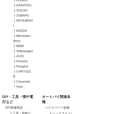
├
HONDA
├
DAIHATSU
├
SUZUKI
├
SUBARU
├
MITSUBISH
I
├
MAZDA
├
Meroedes-
Benz
├
BMW
├
Volkswagen
├
AUDI
├
Porsche
├
Peugeot
├
CHRYSLE
R
├
Chevrolet
└
Ford
DIY・工具・懐中電
オートバイ関連各
灯など
種
DIY関連商品
バイクパーツ各種
├
工具・部材な
├
ヘッドライト/