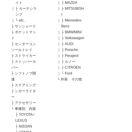
イト
｜
├
MAZDA
｜
├
カーテシラ
｜
├
MITSUBISH
ンプ
I
｜
└
etc..
｜
├
Meroedes-
├
サンシェード
Benz
├
ポケットマッ
｜
├
BMW/MINI
ト
｜
├
Volkswagen
├
センターコン
｜
├
AUDI
ソールトレイ
｜
├
Porsche
├
ストライカー
｜
├
Peugeot
├
ストッパーカ
｜
├
ルノー
バー
｜
├
CITROEN
├
シフトノブ関
｜
└
Ford
連
└
外装 その他
├
ステアリング
├
シガーライタ
ー
├
アクセサリー
└
車種別 内装
├
TOYOTA /
LEXUS
├
NISSAN