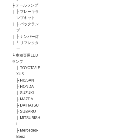
├
テールランプ
｜
├
ブレーキラ
ンプキット
｜
├
バックラン
プ
｜
├
ナンバー灯
｜
└
リフレクタ
ー
└
車種専用LED
ランプ
├
TOYOTA/LE
XUS
├
NISSAN
├
HONDA
├
SUZUKI
├
MAZDA
├
DAIHATSU
├
SUBARU
├
MITSUBISH
I
├
Mercedes-
Benz