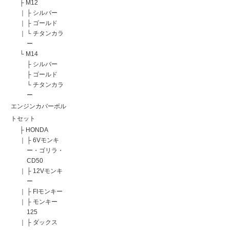
├
M12
｜
├
シルバー
｜
├
ゴールド
｜
└
チタンカラ
ー
└
M14
├
シルバー
├
ゴールド
└
チタンカラ
ー
エンジンカバーボル
トセット
├
HONDA
｜
├
6Vモンキ
ー・ゴリラ・
CD50
｜
├
12Vモンキ
ー
｜
├
FIモンキー
｜
├
モンキー
125
｜
├
ダックス