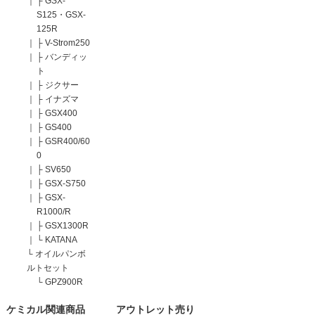
｜
├
GSX-
S125・GSX-
125R
｜
├
V-Strom250
｜
├
バンディッ
ト
｜
├
ジクサー
｜
├
イナズマ
｜
├
GSX400
｜
├
GS400
｜
├
GSR400/60
0
｜
├
SV650
｜
├
GSX-S750
｜
├
GSX-
R1000/R
｜
├
GSX1300R
｜
└
KATANA
└
オイルパンボ
ルトセット
└
GPZ900R
ケミカル関連商品
アウトレット売り