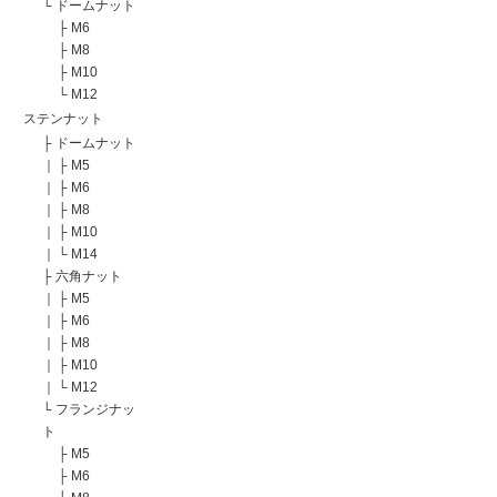
└
ドームナット
├
M6
├
M8
├
M10
└
M12
ステンナット
├
ドームナット
｜
├
M5
｜
├
M6
｜
├
M8
｜
├
M10
｜
└
M14
├
六角ナット
｜
├
M5
｜
├
M6
｜
├
M8
｜
├
M10
｜
└
M12
└
フランジナッ
ト
├
M5
├
M6