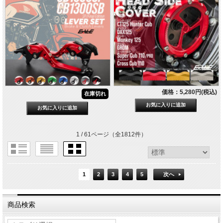
価格：5,280円(税込)
在庫切れ
1 / 61ページ
（全1812件）
1
2
3
4
5
次へ
商品検索