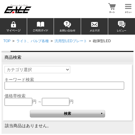
TOP
>
ライト、バルブ各種
>
汎用型LEDプレート
>
砲弾型LED
商品検索
キーワード検索
価格帯検索
円 ～
円
該当商品はありません。