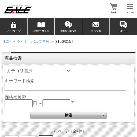
TOP
>
ライト、バルブ各種
>
3156/3157
商品検索
キーワード検索
価格帯検索
円 ～
円
1 / 1ページ
（全4件）