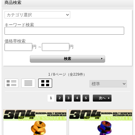
商品検索
キーワード検索
価格帯検索
円 ～
円
1 / 8ページ
（全229件）
1
2
3
4
5
次へ