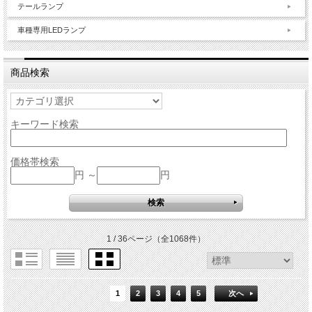
テールランプ
車種専用LEDランプ
商品検索
キーワード検索
価格帯検索
円 ～
円
1 / 36ページ
（全1068件）
1
2
3
4
5
次へ