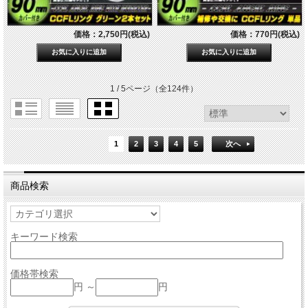
価格：2,750円(税込)
価格：770円(税込)
1 / 5ページ
（全124件）
1
2
3
4
5
次へ
商品検索
キーワード検索
価格帯検索
円 ～
円