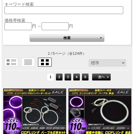
キーワード検索
価格帯検索
円 ～
円
1 / 5ページ
（全124件）
1
2
3
4
5
次へ