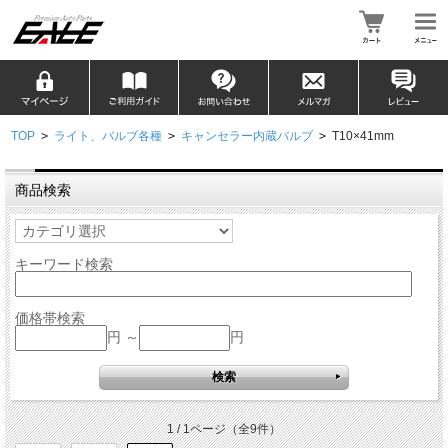
TOP
>
ライト、バルブ各種
>
キャンセラー内蔵バルブ
>
T10×41mm
商品検索
キーワード検索
価格帯検索
円 ～
円
1 / 1ページ
（全9件）