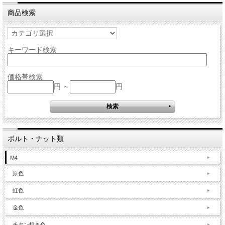
商品検索
キーワード検索
価格帯検索
円 ～
円
ボルト・ナット類
M4
原色
虹色
金色
チタン焼き色