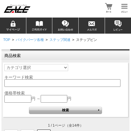
TOP
>
バイクパーツ各種
>
ステップ関連
>
ステップピン
商品検索
キーワード検索
価格帯検索
円 ～
円
1 / 1ページ
（全14件）