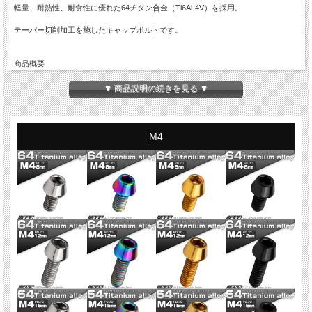
軽量、耐熱性、耐食性に優れた64チタン合金（Ti6Al-4V）を採用。
テーパー切削加工を施したキャップボルトです。
商品概要
■64チタン テーパーヘッド キャップボルト
■商品番号：JA705
▼ 商品説明の続きを見る ▼
■ネジの呼び：M4
■長さ：8mm
※詳細は画像に掲載
■ピッチ：0.70
M4
■材質：64チタン（Ti6Al-4V）
■カラー：虹色 レインボー
■入数：数量1で1本
※記載のサイズ・重量は平均値です。個体により誤差がございます。また、個体差
により着色が異なります。色味違い等による商品の交換はできません。予めご理解
の上、ご購入ください。
※入荷ロットにより、仕様変更になる場合がございます。また、全ネジ・半ネジが
変わる場合がございます。現ロットの詳細が必要な場合は、お問い合わせくださ
い。
※適合に関するお問い合わせにはお答えできません。お手持ちの商品とサイズを比
較してご購入ください。
※チタンはカジリや焼き付きの発生しやすい材質です。折損防止のため、グリス等
のカジリ防止ケミカル材のご使用をお勧め致します。
※ご注文確定後の商品のご変更はできません。ご注文前に必ずご注文内容をご確認
ください。