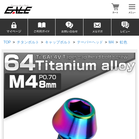
TOP
>
チタンボルト
>
キャップボルト
>
テーパーヘッド
>
M4
>
虹色