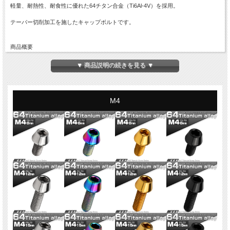
軽量、耐熱性、耐食性に優れた64チタン合金（Ti6Al-4V）を採用。
テーパー切削加工を施したキャップボルトです。
商品概要
■64チタン テーパーヘッド キャップボルト
■商品番号：JA2237
▼ 商品説明の続きを見る ▼
■ネジの呼び：M4
■長さ：12mm
※詳細は画像に掲載
■ピッチ：0.70
M4
■材質：64チタン（Ti6Al-4V）
■カラー：ブラック
■入数：数量1で1本
※記載のサイズ・重量は平均値です。個体により誤差がございます。また、個体差
により着色が異なります。色味違い等による商品の交換はできません。予めご理解
の上、ご購入ください。
※入荷ロットにより、仕様変更になる場合がございます。また、全ネジ・半ネジが
変わる場合がございます。現ロットの詳細が必要な場合は、お問い合わせくださ
い。
※適合に関するお問い合わせにはお答えできません。お手持ちの商品とサイズを比
較してご購入ください。
※チタンはカジリや焼き付きの発生しやすい材質です。折損防止のため、グリス等
のカジリ防止ケミカル材のご使用をお勧め致します。
※ご注文確定後の商品のご変更はできません。ご注文前に必ずご注文内容をご確認
ください。