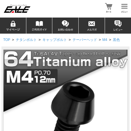
TOP
>
チタンボルト
>
キャップボルト
>
テーパーヘッド
>
M4
>
黒色