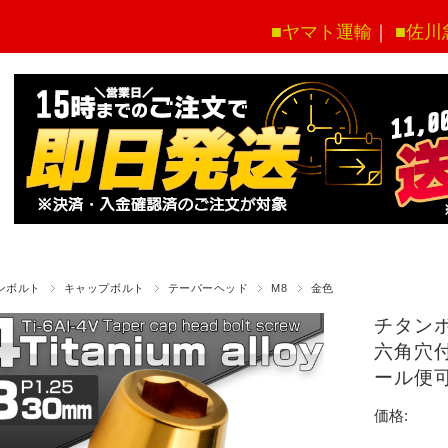
■ヤマト運輸
｜
■佐川
ンボルト
キャップボルト
テーパーヘッド
M8
金色
チタンボ
六角穴付
ール便
価格: