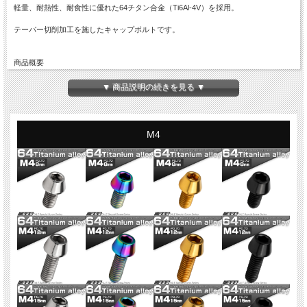
軽量、耐熱性、耐食性に優れた64チタン合金（Ti6Al-4V）を採用。
テーパー切削加工を施したキャップボルトです。
商品概要
■64チタン テーパーヘッド キャップボルト
■商品番号：JA102
▼ 商品説明の続きを見る ▼
■ネジの呼び：M6
■長さ：10mm
※詳細は画像に掲載
■ピッチ：1.00
M4
■材質：64チタン（Ti6Al-4V）
■カラー：虹色 レインボー
■入数：数量1で1本
※記載のサイズ・重量は平均値です。個体により誤差がございます。また、個体差
により着色が異なります。色味違い等による商品の交換はできません。予めご理解
の上、ご購入ください。
※入荷ロットにより、仕様変更になる場合がございます。また、全ネジ・半ネジが
変わる場合がございます。現ロットの詳細が必要な場合は、お問い合わせくださ
い。
※適合に関するお問い合わせにはお答えできません。お手持ちの商品とサイズを比
較してご購入ください。
※チタンはカジリや焼き付きの発生しやすい材質です。折損防止のため、グリス等
のカジリ防止ケミカル材のご使用をお勧め致します。
※ご注文確定後の商品のご変更はできません。ご注文前に必ずご注文内容をご確認
ください。