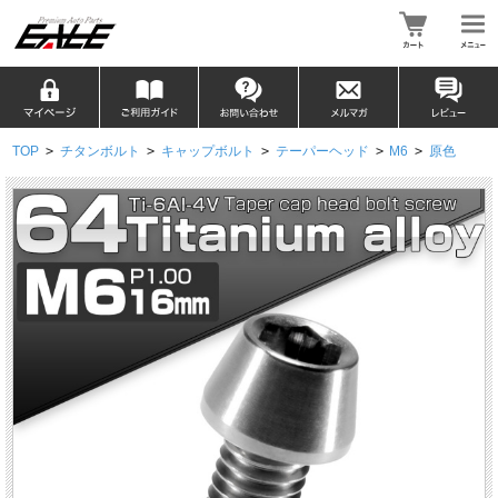
TOP
>
チタンボルト
>
キャップボルト
>
テーパーヘッド
>
M6
>
原色