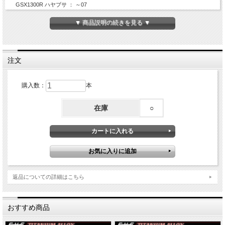
GSX1300R ハヤブサ ： ～07
GSX-R1000 ： ～02
Vストローム1000 ： 02～08
▼ 商品説明の続きを見る ▼
TL1000/R ： 02～03
GSX-R750 ： 00～03
Vストローム650 ： 04～11
GSX-R600 ： 01～03
注文
適合に関するお答えできません。
お客様にてサイズをご確認の上、ご購入いただきますよう、よろしくお願いいたし
ます。
購入数：
本
在庫
○
返品についての詳細はこちら
おすすめ商品