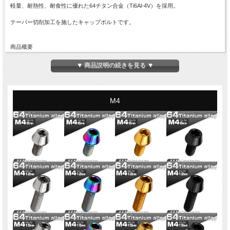
軽量、耐熱性、耐食性に優れた64チタン合金（Ti6Al-4V）を採用。
テーパー切削加工を施したキャップボルトです。
商品概要
■64チタン テーパーヘッド キャップボルト
■商品番号：JA334
▼ 商品説明の続きを見る ▼
■ネジの呼び：M5
■長さ：10mm
※詳細は画像に掲載
■ピッチ：0.80
M4
■材質：64チタン（Ti6Al-4V）
■カラー：虹色 レインボー
■入数：数量1で1本
※記載のサイズ・重量は平均値です。個体により誤差がございます。また、個体差
により着色が異なります。色味違い等による商品の交換はできません。予めご理解
の上、ご購入ください。
※入荷ロットにより、仕様変更になる場合がございます。また、全ネジ・半ネジが
変わる場合がございます。現ロットの詳細が必要な場合は、お問い合わせくださ
い。
※適合に関するお問い合わせにはお答えできません。お手持ちの商品とサイズを比
較してご購入ください。
※チタンはカジリや焼き付きの発生しやすい材質です。折損防止のため、グリス等
のカジリ防止ケミカル材のご使用をお勧め致します。
※ご注文確定後の商品のご変更はできません。ご注文前に必ずご注文内容をご確認
ください。