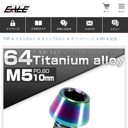
TOP
>
チタンボルト
>
キャップボルト
>
テーパーヘッド
>
M5
>
虹色