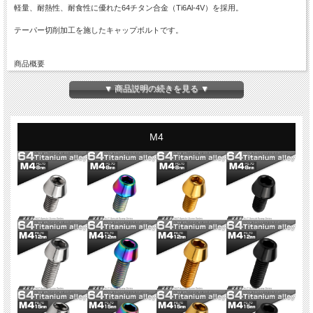
軽量、耐熱性、耐食性に優れた64チタン合金（Ti6Al-4V）を採用。
テーパー切削加工を施したキャップボルトです。
商品概要
■64チタン テーパーヘッド キャップボルト
■商品番号：JA335
▼ 商品説明の続きを見る ▼
■ネジの呼び：M5
■長さ：10mm
※詳細は画像に掲載
■ピッチ：0.80
M4
■材質：64チタン（Ti6Al-4V）
■カラー：ゴールド
■入数：数量1で1本
※記載のサイズ・重量は平均値です。個体により誤差がございます。また、個体差
により着色が異なります。色味違い等による商品の交換はできません。予めご理解
の上、ご購入ください。
※入荷ロットにより、仕様変更になる場合がございます。また、全ネジ・半ネジが
変わる場合がございます。現ロットの詳細が必要な場合は、お問い合わせくださ
い。
※適合に関するお問い合わせにはお答えできません。お手持ちの商品とサイズを比
較してご購入ください。
※チタンはカジリや焼き付きの発生しやすい材質です。折損防止のため、グリス等
のカジリ防止ケミカル材のご使用をお勧め致します。
※ご注文確定後の商品のご変更はできません。ご注文前に必ずご注文内容をご確認
ください。