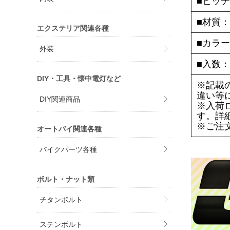
■ピッチ
■材質：
エクステリア関連各種
■カラ
外装
■入数：
DIY・工具・懐中電灯など
※記載
違い等
DIY関連商品
※入荷
す。詳
※ご注
オートバイ関連各種
バイクパーツ各種
ボルト・ナット類
チタンボルト
ステンボルト