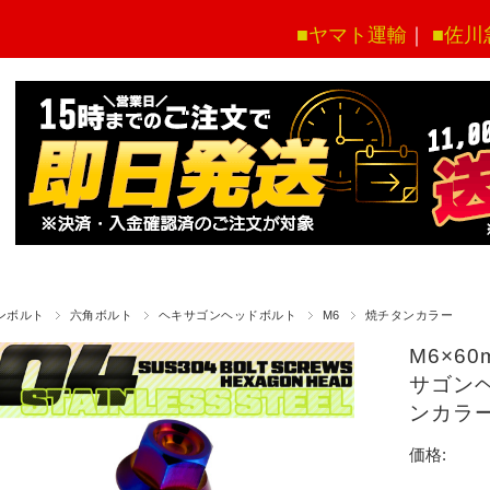
■ヤマト運輸
｜
■佐川
ンボルト
六角ボルト
ヘキサゴンヘッドボルト
M6
焼チタンカラー
M6×6
サゴンヘ
ンカラー
価格: