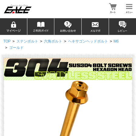
TOP
>
ステンボルト
>
六角ボルト
>
ヘキサゴンヘッドボルト
>
M6
>
ゴールド