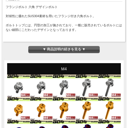
フランジボルト 六角 デザインボルト
対候性に優れたSUS304素材を用いたフランジ付き六角ボルト。
ボルトトップには、円型の加工が施されており、一般に販売されているボルトには
ない細部にこだわったデザインとなっております。
商品概要
■フランジボルト 六角 デザインボルト
▼ 商品説明の続きを見る ▼
■商品番号：TB1286
■ネジの呼び：M6
■長さ：85mm
※詳細は画像に掲載
M4
■ピッチ：1.00
■材質：SUS304 ステンレス
■カラー：ゴールド
■入数：数量1で1本
※記載のサイズは平均値です。個体により誤差がございます。また、個体差により
着色が異なります。色味違い等による商品の交換はできません。予めご理解の上、
ご購入ください。
※入荷ロットにより、全ネジ・半ネジが変わる場合がございます。また、仕様変更
になる場合がございます。詳細が必要な場合はお問い合わせください。
※ご注文確定後の商品のご変更はできません。ご注文前に必ずご注文内容をご確認
ください。