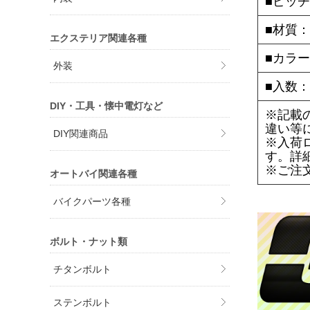
■ピッチ
■材質：
エクステリア関連各種
■カラ
外装
■入数：
DIY・工具・懐中電灯など
※記載
違い等
DIY関連商品
※入荷
す。詳
※ご注
オートバイ関連各種
バイクパーツ各種
ボルト・ナット類
チタンボルト
ステンボルト