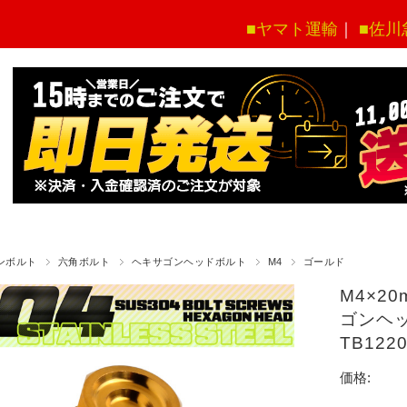
■ヤマト運輸
｜
■佐川
ンボルト
六角ボルト
ヘキサゴンヘッドボルト
M4
ゴールド
M4×2
ゴンヘッ
TB12
価格: