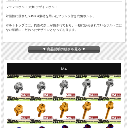
フランジボルト 六角 デザインボルト
対候性に優れたSUS304素材を用いたフランジ付き六角ボルト。
ボルトトップには、円型の加工が施されており、一般に販売されているボルトには
ない細部にこだわったデザインとなっております。
商品概要
■フランジボルト 六角 デザインボルト
▼ 商品説明の続きを見る ▼
■商品番号：TB1258
■ネジの呼び：M6
■長さ：65mm
※詳細は画像に掲載
M4
■ピッチ：1.00
■材質：SUS304 ステンレス
■カラー：シルバー
■入数：数量1で1本
※記載のサイズは平均値です。個体により誤差がございます。また、個体差により
着色が異なります。色味違い等による商品の交換はできません。予めご理解の上、
ご購入ください。
※入荷ロットにより、全ネジ・半ネジが変わる場合がございます。また、仕様変更
になる場合がございます。詳細が必要な場合はお問い合わせください。
※ご注文確定後の商品のご変更はできません。ご注文前に必ずご注文内容をご確認
ください。