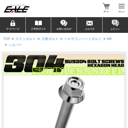
TOP
>
ステンボルト
>
六角ボルト
>
ヘキサゴンヘッドボルト
>
M6
>
シルバー