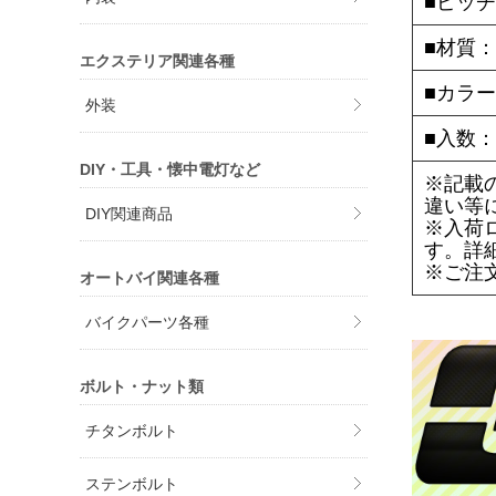
■ピッチ
■材質：
エクステリア関連各種
■カラ
外装
■入数：
DIY・工具・懐中電灯など
※記載
違い等
DIY関連商品
※入荷
す。詳
※ご注
オートバイ関連各種
バイクパーツ各種
ボルト・ナット類
チタンボルト
ステンボルト