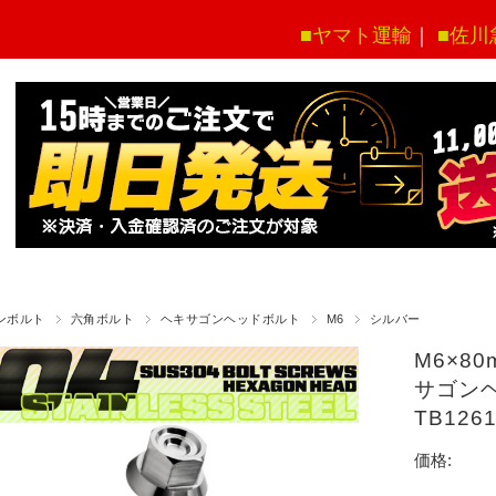
■ヤマト運輸
｜
■佐川
ンボルト
六角ボルト
ヘキサゴンヘッドボルト
M6
シルバー
M6×8
サゴンヘ
TB12
価格: