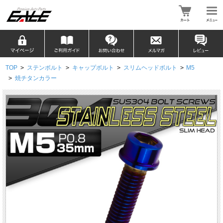
TOP
>
ステンボルト
>
キャップボルト
>
スリムヘッドボルト
>
M5
>
焼チタンカラー