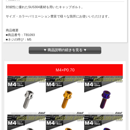
対候性に優れたSUS304素材を用いたキャップボルト。
サイズ・カラーバリエーション豊富で様々な箇所にお使いいただけます。
商品概要
■商品番号：TB1093
■ネジの呼び：M5
■長さ：35mm
※詳細はサイズ画像参照
▼ 商品説明の続きを見る ▼
■ピッチ：P0.80
■カラー：焼きチタンカラー
■材質：ステンレス(SUS304）
■入数：数量1で1本
M4×P0.70
※長尺物は製造ロットにより、全ネジ・半ネジが混在します。
※製造ロットによりネジ部分の長さがサイズ表と変わる場合がございます。詳細が
必要な場合はお問い合わせ下さい。
※記載のサイズは平均値です。個体により誤差がございます。また、個体差により
着色が異なります。
※ご注文確定後のサイズやカラー、数量などのご変更は出来ません。