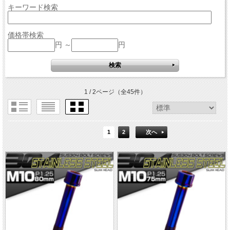
キーワード検索
価格帯検索
円 ～
円
1 / 2ページ
（全45件）
1
2
次へ