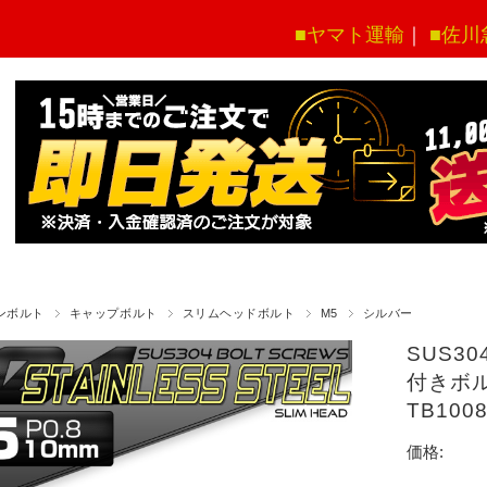
■ヤマト運輸
｜
■佐川
ンボルト
キャップボルト
スリムヘッドボルト
M5
シルバー
SUS30
付きボル
TB10
価格: