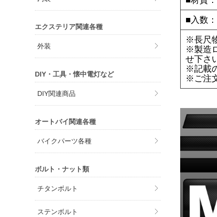
■材質：
■入数：
エクステリア関連各種
※長尺
外装
※製造
せ下さ
※記載
DIY・工具・懐中電灯など
※ご注
DIY関連商品
オートバイ関連各種
バイクパーツ各種
ボルト・ナット類
チタンボルト
ステンボルト