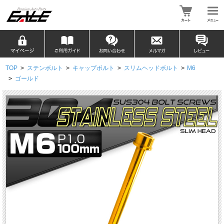
TOP
>
ステンボルト
>
キャップボルト
>
スリムヘッドボルト
>
M6
>
ゴールド