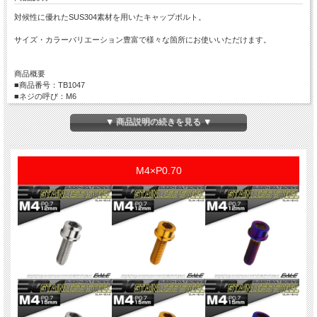
対候性に優れたSUS304素材を用いたキャップボルト。
サイズ・カラーバリエーション豊富で様々な箇所にお使いいただけます。
商品概要
■商品番号：TB1047
■ネジの呼び：M6
■長さ：100mm
※詳細はサイズ画像参照
▼ 商品説明の続きを見る ▼
■ピッチ：P1.00
■カラー：ゴールド
■材質：ステンレス(SUS304）
■入数：数量1で1本
M4×P0.70
※長尺物は製造ロットにより、全ネジ・半ネジが混在します。
※製造ロットによりネジ部分の長さがサイズ表と変わる場合がございます。詳細が
必要な場合はお問い合わせ下さい。
※記載のサイズは平均値です。個体により誤差がございます。また、個体差により
着色が異なります。
※ご注文確定後のサイズやカラー、数量などのご変更は出来ません。