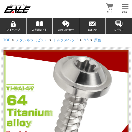
TOP
>
チタンネジ（ビス）
>
トルクスヘッド
>
M5
>
原色