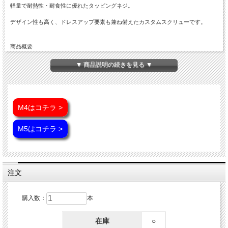
軽量で耐熱性・耐食性に優れたタッピングネジ。
デザイン性も高く、ドレスアップ要素も兼ね備えたカスタムスクリューです。
商品概要
■トルクスヘッド タッピング ビス
■商品番号：JA1274
▼ 商品説明の続きを見る ▼
■ネジの呼び：M5
■ネジ長さ：25mm
※詳細はサイズ画像参照
■素材：64チタン（Ti6Al-4V）
■カラー：シルバー チタン原色
M4はコチラ >
■入数：数量1で1本
※記載のサイズ・重量は平均値です。個体により誤差がございます。また、個体差
M5はコチラ >
により着色が異なります。色味違い等による商品の交換はできません。予めご理解
の上、ご購入ください。
※チタンはカジリや焼き付きの発生しやすい材質です。折損防止のため、グリス等
のカジリ防止ケミカル材のご使用をお勧め致します。
※入荷ロットにより、仕様変更になる場合がございます。
注文
※ご注文確定後の商品のご変更はできません。ご注文前に必ずご注文内容をご確認
ください。
購入数：
本
在庫
○