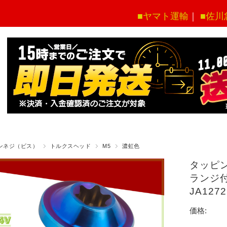
■ヤマト運輸
｜
■佐川
ンネジ（ビス）
トルクスヘッド
M5
濃虹色
タッピン
ランジ付
JA12
価格: