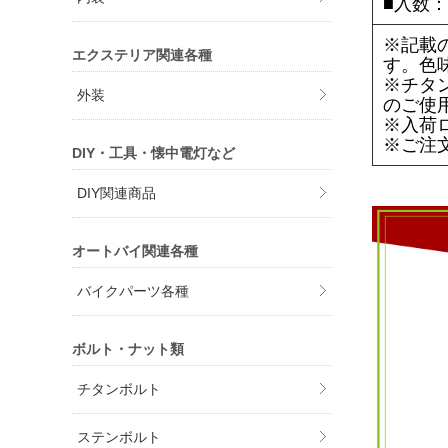
■入数：
※記載
エクステリア関連各種
す。色
※チタ
外装
のご使
※入荷
※ご注
DIY・工具・懐中電灯など
DIY関連商品
オートバイ関連各種
バイクパーツ各種
ボルト・ナット類
チタンボルト
ステンボルト