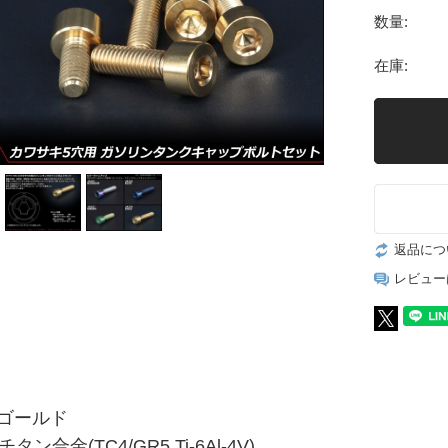
数量:
在庫:
返品につ
レビュー
ゴールド
タン合金(TC4/GR5 Ti-6Al-4V)