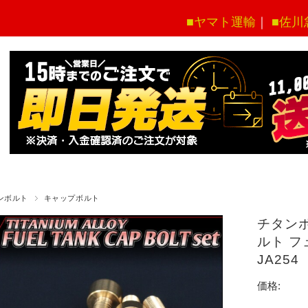
■ヤマト運輸
｜
■佐川
ンボルト
キャップボルト
チタンボ
ルト フ
JA25
価格: