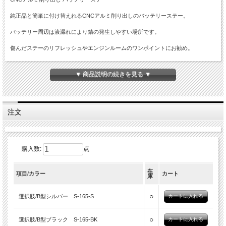
純正品と簡単に付け替えれるCNCアルミ削り出しのバッテリーステー。
バッテリー周辺は液漏れにより錆の発生しやすい場所です。
傷んだステーのリフレッシュやエンジンルームのワンポイントにお勧め。
商品概要
▼ 商品説明の続きを見る ▼
■ CNCアルミ削り出し バッテリーステー
■適合バッテリー：短側面記号B(129mm用）/短側面記号D(173mm用）
■入数：数量1で1点（各種カラー）※バッテリーロッドは2本セット
※バッテリーロッドが必要な場合は、選択肢よりご注文頂く必要がございます。
注文
※バッテリーロッドの形状や長さ、マウント方法によりご使用頂けない場合もござ
います。必ず実寸サイズや形状をご確認下さい。
購入数:
点
在
項目/カラー
カート
庫
○
選択肢/B型シルバー S-165-S
○
選択肢/B型ブラック S-165-BK