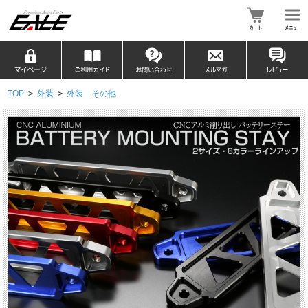
TOP
>
外装
>
外装 その他