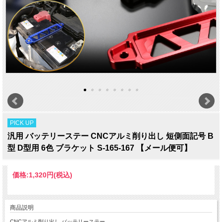
PICK UP
汎用 バッテリーステー CNCアルミ削り出し 短側面記号 B
型 D型用 6色 ブラケット S-165-167 【メール便可】
価格:
1,320円
(税込)
商品説明
CNCアルミ削り出し バッテリーステー