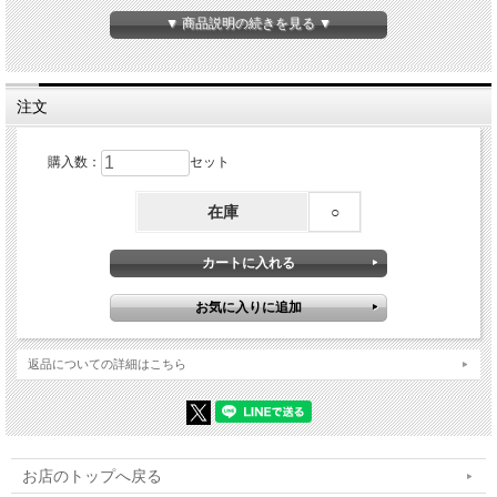
などさまざまな場面で役に立つ汎用ヒューズボックスです。
▼ 商品説明の続きを見る ▼
電源の入力側の配線が2系統ずつに分かれているため、常時電源・ACC電源などに
分けて使用が可能です。
注文
購入数：
セット
在庫
○
返品についての詳細はこちら
お店のトップへ戻る