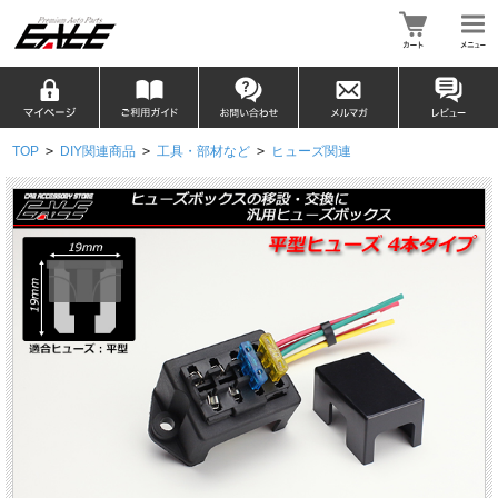
TOP
>
DIY関連商品
>
工具・部材など
>
ヒューズ関連