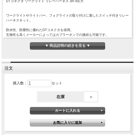
DTコネクタ ワークライト リレーハーネス 3m 4出力
ワークライトやライトバー、フォグライトの取り付けに適したスイッチ付きリレー
ハーネスキット。
防水性、防塵性に優れたDTコネクタを採用。
互換性も高くメーカーによってはカプラーオンでの接続も可能です。
接続用ハーネスも付属していますのでお持ちのライトを容易に取り付けできます。
▼ 商品説明の続きを見る ▼
商品内容
■ DTコネクタシリーズ リレーハーネス No.I-446
注文
■ 動作電圧：DC12V
■ 300W MAX
■ パイロット付き 防滴ロッカススイッチ
■ ランプ4個用
購入数：
セット
■ 全長：約3.0m
在庫
○
商品コード：I-446