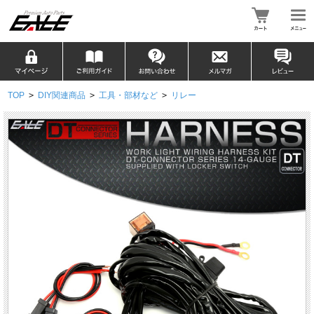
TOP
>
DIY関連商品
>
工具・部材など
>
リレー