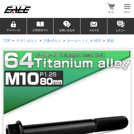
TOP
>
チタンボルト
>
六角ボルト
>
ホールヘッド
>
M10
>
黒色