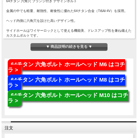
64チタン 六角穴 フランジ付き デザインボルト
金属の中でも軽量、耐熱性、耐食性に優れた64チタン合金（Ti6Al-4V）を採用。
ヘッド内側に六角穴を設けた高いデザイン性。
サイドホールはワイヤーロックとして使える機能美、ドレスアップ性を兼ね備えた
カスタムボルトです。
▼ 商品説明の続きを見る ▼
商品概要
■64チタン 六角穴 フランジ付き デザインボルト
■商品番号：JA1771
64チタン 六角ボルト ホールヘッド M6 はコチ
■ネジの呼び：M10×80mm
ラ >
■ピッチ：P1.25
■素材：64チタン（Ti6Al-4V）
64チタン 六角ボルト ホールヘッド M8 はコチ
■カラー：ブラック 黒色
ラ >
■入数：数量1で1本
64チタン 六角ボルト ホールヘッド M10 はコチ
※記載のサイズ・重量は平均値です。個体により誤差がございます。また、個体差
により着色が異なります。色味違い等による商品の交換はできません。予めご理解
ラ >
の上、ご購入ください。
※チタンはカジリや焼き付きの発生しやすい材質です。折損防止のため、グリス等
のカジリ防止ケミカル材のご使用をお勧め致します。
※入荷ロットにより、全ネジ・半ネジが変わる場合がございます。現ロットの詳細
が必要な場合は、お問い合わせください。
注文
※ご注文確定後の商品のご変更はできません。ご注文前に必ずご注文内容をご確認
ください。