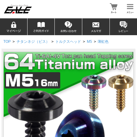
TOP
>
チタンネジ（ビス）
>
トルクスヘッド
>
M5
>
薄虹色