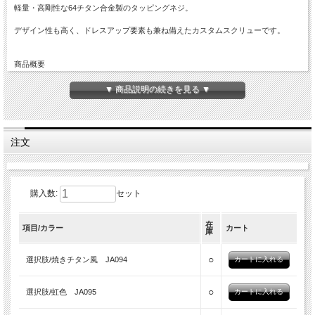
軽量・高剛性な64チタン合金製のタッピングネジ。
デザイン性も高く、ドレスアップ要素も兼ね備えたカスタムスクリューです。
商品概要
■トルクスヘッド タッピング
■材質：64チタン（Ti6Al-4V）
▼ 商品説明の続きを見る ▼
■ネジの呼び：M5×16mm
■カラー：焼きチタン風 (JA094) | 虹色 (JA095) | ゴールド (JA096) | ブラック
(JA097)
■入数：数量1で1個
注文
※個体差により着色が異なる場合がございます。
購入数:
セット
在
項目/カラー
カート
庫
○
選択肢/焼きチタン風 JA094
○
選択肢/虹色 JA095