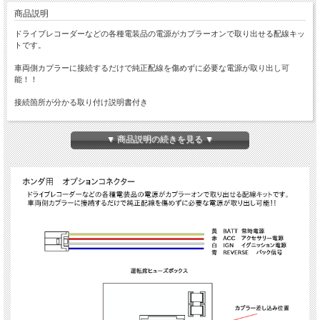
商品説明
ドライブレコーダーなどの各種電装品の電源がカプラーオンで取り出せる配線キッ
トです。
車両側カプラーに接続するだけで純正配線を傷めずに必要な電源が取り出し可
能！！
接続箇所が分かる取り付け説明書付き
商品概要
▼ 商品説明の続きを見る ▼
■オプションカプラー
■品番：I-592
■入数：1個
■取説付き
■適合車種
・CR-V H30/9～R4/12 RW1 / RW2 RT5 / RT6
・インサイト H31/1～R4/8 ZE4
・ヴェゼル RV3 / RV4 / RV5 / RV6
・シビック セダン/ハッチバック H29/9～R2/8 FC1 / FK7
・シビック TYPE-R H29/9～R3/12 FK8
・フィット R2/2～ GR1 / GR2 / GR3 / GR4 / GR5 / GR6 / GR7 / GR8 GS4 /
GS5 / GS6 / GS7
・フリード R6/6～ GT1 / GT2 / GT3 / GT4 / GT5 / GT6 / GT7
■入数：1個