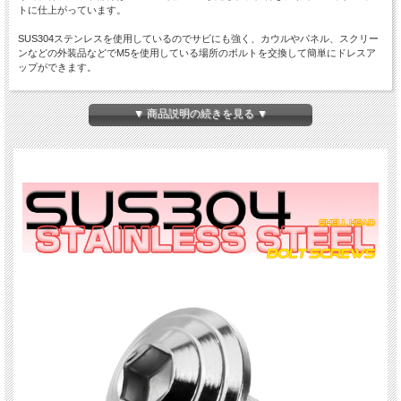
トに仕上がっています。
SUS304ステンレスを使用しているのでサビにも強く、カウルやパネル、スクリー
ンなどの外装品などでM5を使用している場所のボルトを交換して簡単にドレスア
ップができます。
商品概要
▼ 商品説明の続きを見る ▼
■商品番号：TR0088
■ヘッド形状：シェルヘッド
■材質：SUS304 ステンレス
■ネジの呼び：M5
■呼び長さ：12mm
※詳細はサイズ画像参照
■ピッチ：0.80
■カラー：シルバー
■入数：数量1で1本
※記載のサイズは平均値です。個体により誤差がございます。また、個体差により
着色が異なります。色味違い等による商品の交換はできません。予めご理解の上、
ご購入ください。
※製造ロットにより仕様変更になる場合がございます。
※ご注文確定後のサイズやカラー、数量などのご変更は出来ません。