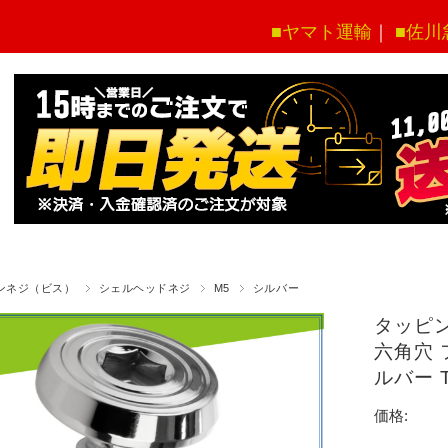
■ヤマト運輸
｜
■佐川
ンネジ（ビス）
シェルヘッドネジ
M5
シルバー
タッピン
六角穴 
ルバー 
価格: