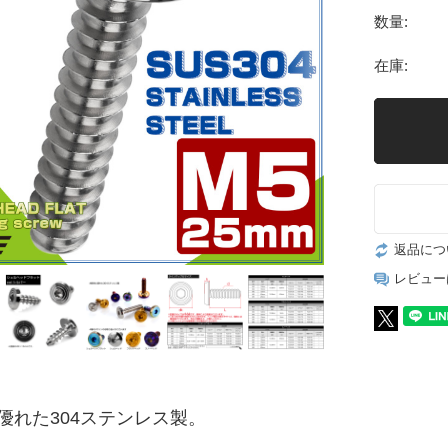
数量:
在庫:
返品につ
レビュー
優れた304ステンレス製。