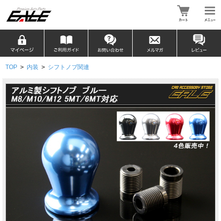
TOP
>
内装
>
シフトノブ関連