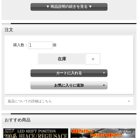
商品内容
▼ 商品説明の続きを見る ▼
■アルミシフトノブ
■カラー：ブルー
■M8/M10/M12アダプター付属
■重量：約145ｇ
注文
購入数：
個
在庫
○
返品についての詳細はこちら
おすすめ商品