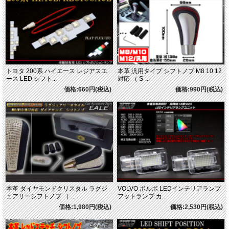
トヨタ 200系 ハイエース レジアスエ
本革 汎用タイプ シフトノブ M8 10 12
ース LED シフト...
対応 （ S-...
価格:660円(税込)
価格:990円(税込)
本革 ダイヤモンドクリスタル ラグジ
VOLVO ボルボ LEDインテリアランプ
ュアリーシフトノブ （ ...
フットランプ カ...
価格:1,980円(税込)
価格:2,530円(税込)