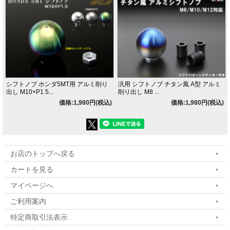
シフトノブ ホンダ5MT用 アルミ削り
汎用 シフトノブ チタン風 A型 アルミ
出し M10×P1.5...
削り出し M8 ...
価格:1,980円(税込)
価格:1,980円(税込)
お店のトップへ戻る
カートを見る
マイページへ
ご利用案内
特定商取引法表示