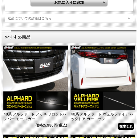
ハイブリッド
■Exective Lounge
■G”Fパッケージ
返品についての詳細はこちら
■G
■X
■Exective LoungeS
おすすめ商品
■SR”Cパッケージ
■SR
■S
ガソリン
■Exective Lounge
■GF
■G
■Exective LoungeS
■SC
■S”Cパッケージ
ハイブリッド
■Exective Lounge Z
■ZR”Gエディション
■ZR
40系 アルファード メッキ フロントバ
40系 アルファード ヴェルファイア バ
■Z
ンパー モール ガー...
ックドア ガーニッシ...
■Exective Lounge
価格:5,980円(税込)
在庫切れ
■V”Lエディション
■V
■X