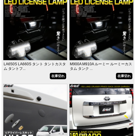
ガソリン
■Exective Lounge Z
■ZG
■Z”Gエディション
■Exective Lounge
■VL
■V
LA650S LA660S タント タントカスタ
M900A M910A ルーミー ルーミーカス
ム タントフ...
タム タンク ...
在庫切れ
在庫切れ