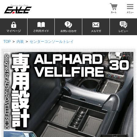
TOP
>
内装
>
センターコンソールトレイ