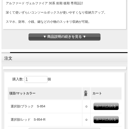
アルファード ヴェルファイア 30系 前期 後期 専用設計
深くて使いずらいコンソールボックスが使いやすくなり収納力アップ。
スマホ、財布、小銭、鍵などの小物のスッキリ収納が可能。
小銭は約48枚収納可能。
▼ 商品説明の続きを見る ▼
コンソールボックスに載せるだけの簡単取付。
専用設計でジャストフィット。
注文
耐久性に優れた高機能素材、ABS樹脂製。
ケーブルホールを設けており、ケーブルが干渉することなくUSB純正電源使用可
能。
購入数:
個
コインボックス、走行時のズレ、汚れ、傷を防止するラバーマット付き。
在
項目/マットカラー
カート
庫
商品概要
■専用設計 センターコンソールボックストレイ
■適合車種：TOYOTA トヨタ アルファード ヴェルファイア 30系 前期 後期
○
選択肢/ブラック S-854
AYH30/GGH30/GGH35/AGH30/AGH35
大型スタンダードコンソールボックス
○
選択肢/レッド S-854-R
大型ハイグレードコンソールボックス装着車
置くだけ充電非装着車