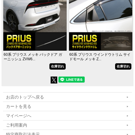
60系 プリウス メッキ バックドア ガ
60系 プリウス ウインドウトリム サイ
ーニッシュ ZVW6...
ドモール メッキ Z...
在庫切れ
在庫切れ
お店のトップへ戻る
カートを見る
マイページへ
ご利用案内
特定商取引法表示