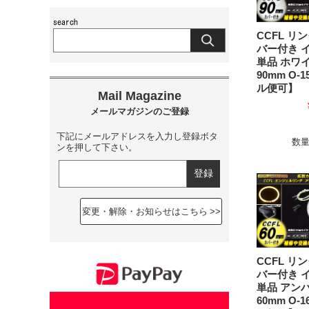
CCFL リ
バー付き 
単品 ホワ
90mm O-
ル便可】
下記にメールアドレスを入力し登録ボタ
数
ンを押して下さい。
変更・解除・お知らせはこちら
CCFL リ
バー付き 
単品 アン
60mm O-