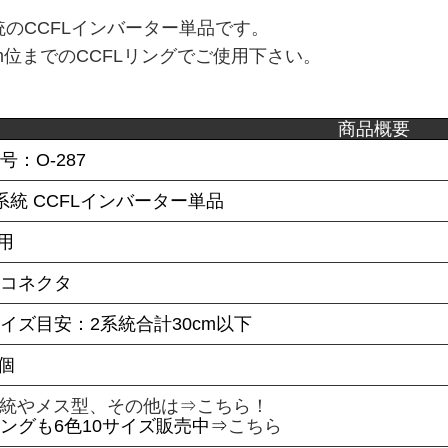
統のCCFLインバーター単品です。
cm位までのCCFLリングでご使用下さい。
商品概要
号：O-287
系統 CCFLインバーター単品
専用
型コネクタ
イズ目安：2系統合計30cm以下
1個
系統やメス型、その他は⇒
こちら！
リングも6色10サイズ販売中⇒
こちら