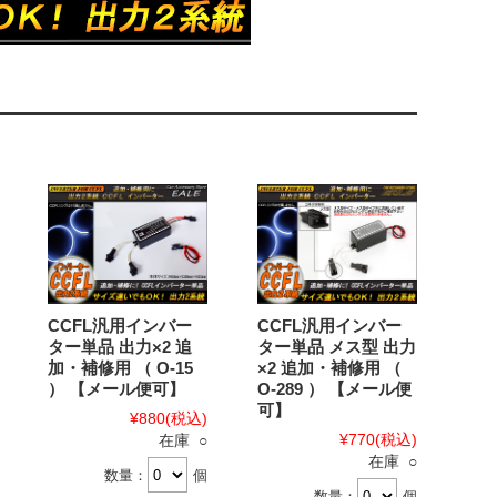
CCFL汎用インバー
CCFL汎用インバー
ター単品 出力×2 追
ター単品 メス型 出力
加・補修用 （ O-15
×2 追加・補修用 （
） 【メール便可】
O-289 ） 【メール便
可】
¥880
(税込)
¥770
(税込)
在庫 ○
在庫 ○
数量：
個
数量：
個