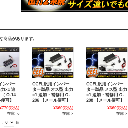
な商品があります。
用インバー
CCFL汎用インバー
CCFL汎用インバー
力×1 追
ター単品 オス型 出力
ター単品 メス型 出力
（ O-14
×1 追加・補修用 O-
×1 追加・補修用 O-
ル便可】
286 【メール便可】
288 【メール便可】
¥770
(税込)
¥660
(税込)
¥660
(税込)
在庫 ○
在庫 ×
在庫 ×
量：
個