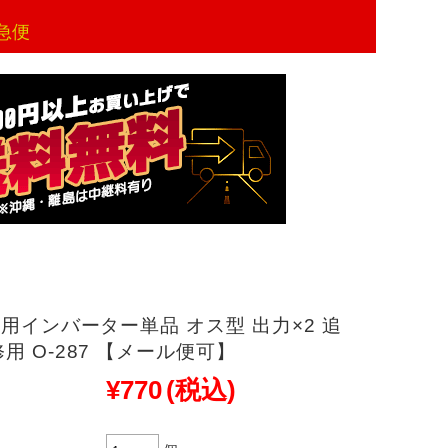
急便
汎用インバーター単品 オス型 出力×2 追
用 O-287 【メール便可】
¥770
(税込)