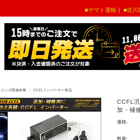
■ヤマト運輸
｜
■佐川
FLリング関連各種
CCFLインバーター単品
CCFL
加・補修
価格:
数量: