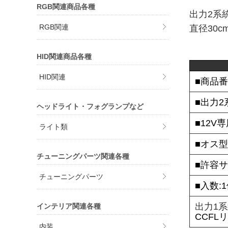
RGB関連商品各種
出力2系
RGB関連
直径30
HID関連商品各種
HID関連
■商品番
■出力2
ヘッドライト・フォグランプなど
■12V
ライト類
■オス
チューニングパーツ関連各種
■許容サ
チューニングパーツ
■入数:
出力1
インテリア関連各種
CCFL
内装