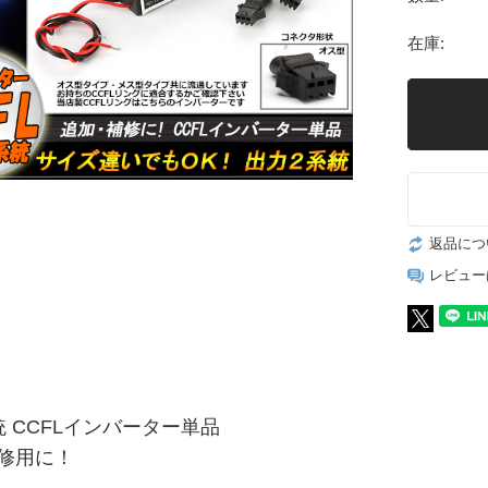
在庫:
返品につ
レビュー
統 CCFLインバーター単品
修用に！