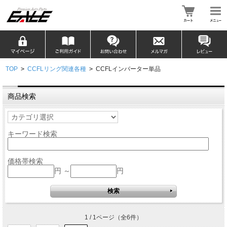
TOP
>
CCFLリング関連各種
>
CCFLインバーター単品
商品検索
キーワード検索
価格帯検索
円 ～
円
1 / 1ページ
（全6件）