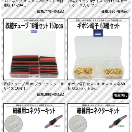
DTコネクタ オス メス 2組セット 適合
収縮チューブ 8サイズ 合計160本セッ
電線 14-20A...
ト ケース入り ブラ...
価格:770円(税込)
価格:880円(税込)
収縮チューブ 黒 赤 ブラック レッド 8
ギボシ端子 金メッキ オス メス 各60
サイズ 16種 1...
個 60組セット 絶...
価格:990円(税込)
在庫切れ