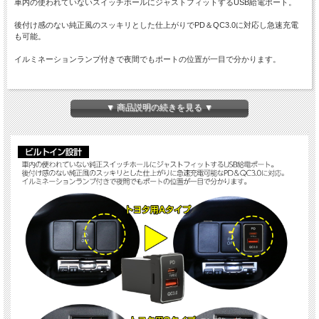
車内の使われていないスイッチホールにジャストフィットするUSB給電ポート。
後付け感のない純正風のスッキリとした仕上がりでPD＆QC3.0に対応し急速充電
も可能。
イルミネーションランプ付きで夜間でもポートの位置が一目で分かります。
商品概要
■品番：I-623
▼ 商品説明の続きを見る ▼
■ビルトインUSB給電ポート
■形状：トヨタ用Cタイプ
■動作電圧：DC12V
■対応車種：適合表に記載
■入数：数量1で1個
■適合車種：表を参照
※適合表記載の車種であってもグレード、オプションの有無により スイッチホー
ルに空きがなく取り付けが出来ない場合がございます。
※記載車種は一例です。適合多数のため、 取付可能かは製品サイズを目安にご判
断下さい。