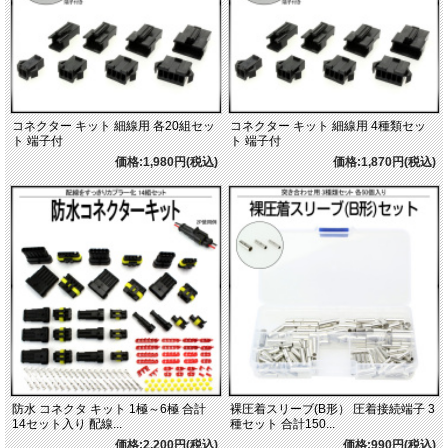
コネクター キット 細線用 各20組セッ
コネクター キット 細線用 4種類セッ
ト 端子付
ト 端子付
価格:1,980円(税込)
価格:1,870円(税込)
防水 コネクタ キット 1極～6極 合計
裸圧着スリーブ(B形） 圧着接続端子 3
14セット入り 配線...
種セット 合計150...
価格:2,200円(税込)
価格:990円(税込)