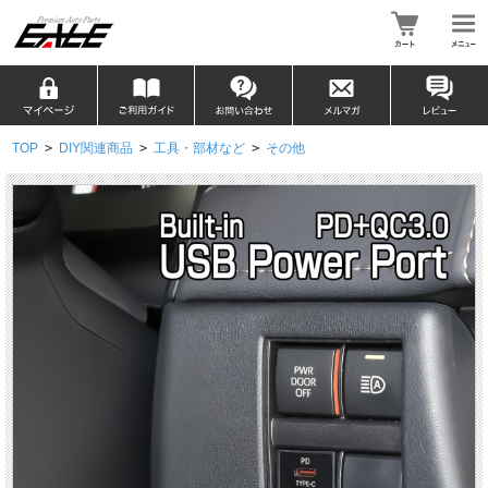
TOP
>
DIY関連商品
>
工具・部材など
>
その他