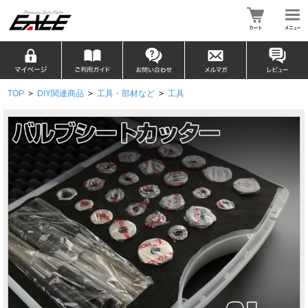
TOP
>
DIY関連商品
>
工具・部材など
>
工具