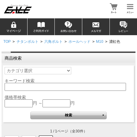
TOP
>
チタンボルト
>
六角ボルト
>
ホールヘッド
>
M10
>
濃虹色
商品検索
キーワード検索
価格帯検索
円 ～
円
1 / 1ページ
（全30件）