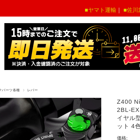
■ヤマト運輸
｜
■佐川
クパーツ各種
レバー
Z400
2BL-E
イヤル型
ット 4色
価格: