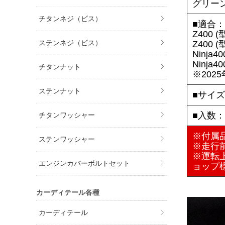
グリーン
チタンネジ（ビス）
■適合
Z400 
ステンネジ（ビス）
Z400 
Ninja
Ninja
チタンナット
※202
ステンナット
■サイ
■入数
チタンワッシャー
※付属
ステンワッシャー
※走行
※運転
エンジンカバーボルトセット
ョップ
カーディテール各種
カーディテール