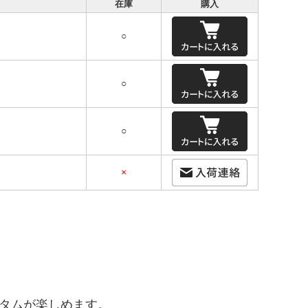
在庫
購入
○
○
○
×
タムが楽しめます。