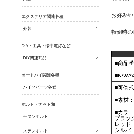
お好みや
エクステリア関連各種
外装
転倒時の
DIY・工具・懐中電灯など
DIY関連商品
■商品番
■KAWA
オートバイ関連各種
■可倒式
バイクパーツ各種
■素材：
ボルト・ナット類
■カラ
チタンボルト
ブラック
レッド（
シルバー
ステンボルト