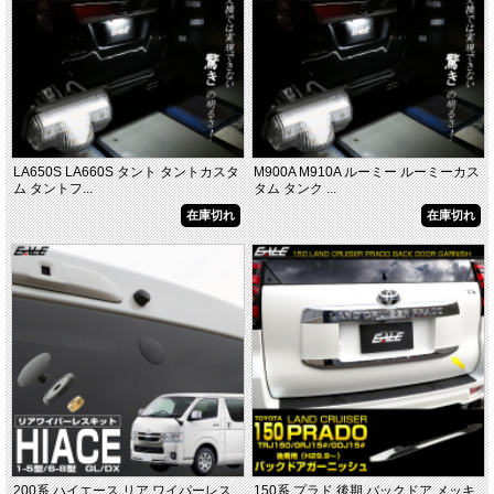
LA650S LA660S タント タントカスタ
M900A M910A ルーミー ルーミーカス
ム タントフ...
タム タンク ...
在庫切れ
在庫切れ
200系 ハイエース リア ワイパーレス
150系 プラド 後期 バックドア メッキ