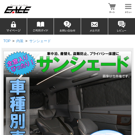
TOP
>
内装
>
サンシェード