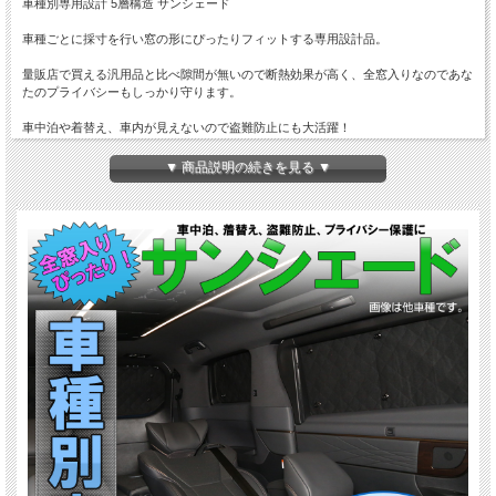
車種別専用設計 5層構造 サンシェード
車種ごとに採寸を行い窓の形にぴったりフィットする専用設計品。
量販店で買える汎用品と比べ隙間が無いので断熱効果が高く、全窓入りなのであな
たのプライバシーもしっかり守ります。
車中泊や着替え、車内が見えないので盗難防止にも大活躍！
夏は涼しく快適に。冬は冷気を遮断。
▼ 商品説明の続きを見る ▼
一年中使えるグッドアイテムです。
商品概要
■商品番号：S-638
■品名：サンシェード キット
■適合：ミツビシ デリカ D5 CV系
※H31.2以前 サイドアンダーミラー付き車用(マイナーチェンジ前)
■形状：車種ごとに採寸を行いガラス形状にあわせた専用設計品！
■構造：5層構造ブラックメッシュ全窓用セット
※商品画像2枚目参照
（ブラックメッシュ/遮熱アルミシート/ポリエステルシート/不織布/保温フリース）
※お届け時はシェードに吸盤がセットされていません。吸盤の取り付けには意外と
時間がかかる為、最初のお出かけ前にセットしておく事をおススメします。また、
取付説明書は付属していません。
※断熱及び冷気遮断効果からキャンプなどアウトドアシーンの車中泊にもオスス
メ。駐車時の防犯対策にも。