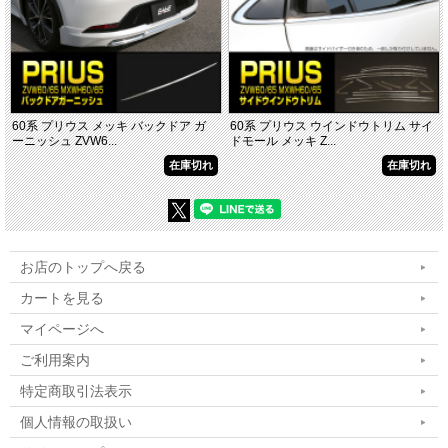
60系 プリウス メッキ バックドア ガ
60系 プリウス ウインドウトリム サイ
ーニッシュ ZVW6...
ドモール メッキ Z...
在庫切れ
在庫切れ
お店のトップへ戻る
カートを見る
マイページへ
ご利用案内
特定商取引法表示
個人情報の取扱い