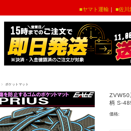
■ヤマト運輸
｜
■佐川
ポケットマット
ZVW5
柄 S-48
価格: