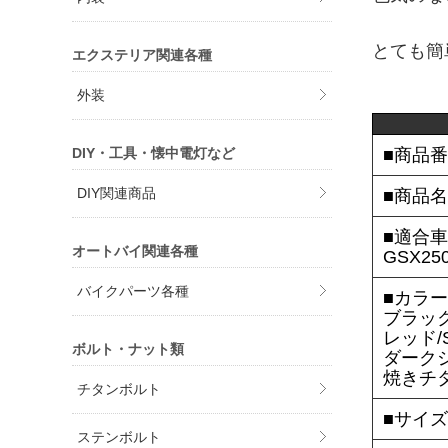
とても簡
エクステリア関連各種
外装
DIY・工具・懐中電灯など
■商品番
DIY関連商品
■商品
■適合車
オートバイ関連各種
GSX250
バイクパーツ各種
■カラー
ブラック/
レッド/S
ボルト・ナット類
ダークシル
焼きチタン
チタンボルト
■サイ
ステンボルト