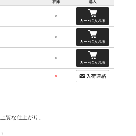
在庫
購入
○
○
○
×
た上質な仕上がり。
！