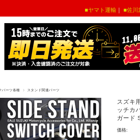
■ヤマト運輸
｜
■佐川
クパーツ各種
スタンド関連パーツ
スズキ用
ッチカバ
ガード 
価格: