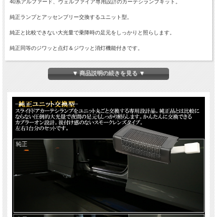
40系アルファード、ヴェルファイア専用設計のカーテシランプキット。
純正ランプとアッセンブリー交換するユニット型。
純正と比較できない大光量で乗降時の足元をしっかりと照らします。
純正同等のジワッと点灯＆ジワッと消灯機能付きです。
内装色カラーにマッチするスモークレンズタイプ。
▼ 商品説明の続きを見る ▼
商品概要
■商品コード：R-612
■本体色：スモークレンズ
■品名：スライドドア カーテシランプ
■適合車種
・40系 アルファード ハイブリット含む
・40系 ヴェルファイア ハイブリッド含む
■発光色：ホワイト
■入数：数量1で2個セット