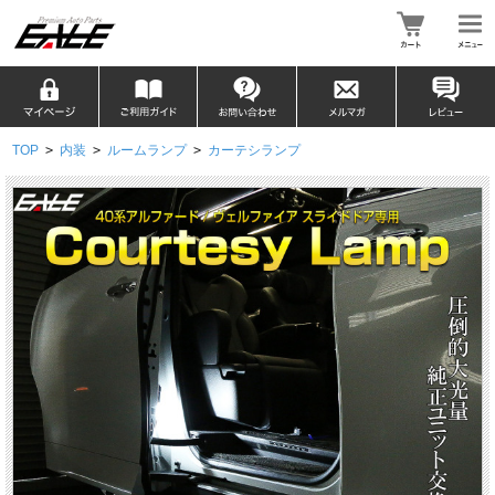
TOP
>
内装
>
ルームランプ
>
カーテシランプ