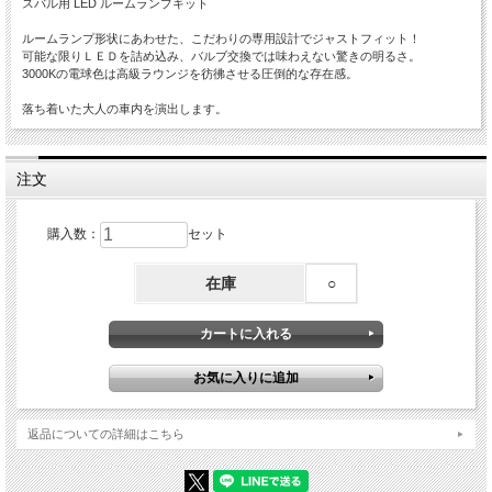
スバル用 LED ルームランプキット
ルームランプ形状にあわせた、こだわりの専用設計でジャストフィット！
可能な限りＬＥＤを詰め込み、バルブ交換では味わえない驚きの明るさ。
3000Kの電球色は高級ラウンジを彷彿させる圧倒的な存在感。
落ち着いた大人の車内を演出します。
注文
購入数：
セット
在庫
○
返品についての詳細はこちら