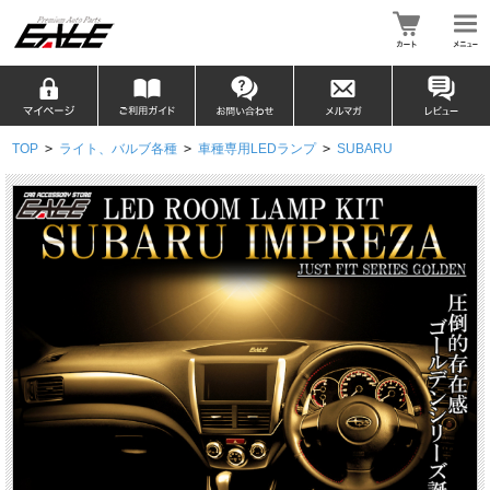
TOP
>
ライト、バルブ各種
>
車種専用LEDランプ
>
SUBARU